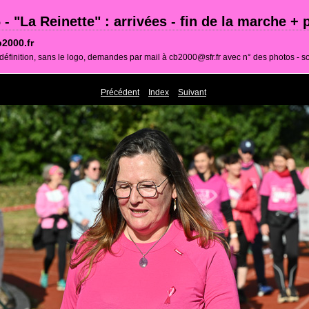
 - "La Reinette" : arrivées - fin de la marche +
2000.fr
définition, sans le logo, demandes par mail à cb2000@sfr.fr avec n° des photos - so
Précédent
Index
Suivant