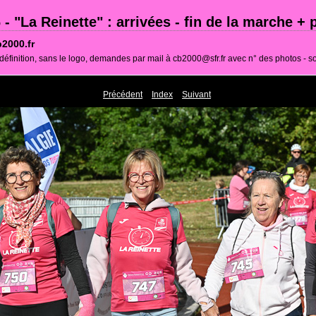
 - "La Reinette" : arrivées - fin de la marche +
2000.fr
définition, sans le logo, demandes par mail à cb2000@sfr.fr avec n° des photos - so
Précédent
Index
Suivant