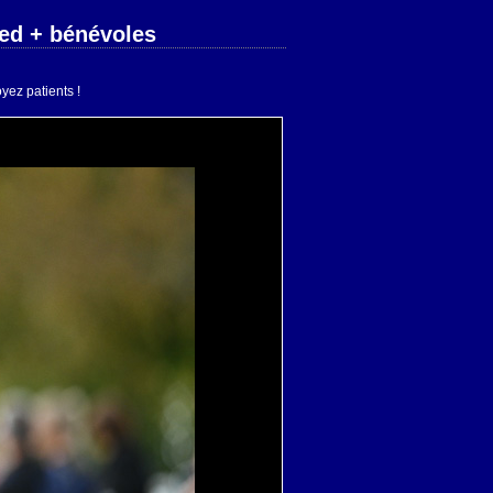
ied + bénévoles
yez patients !