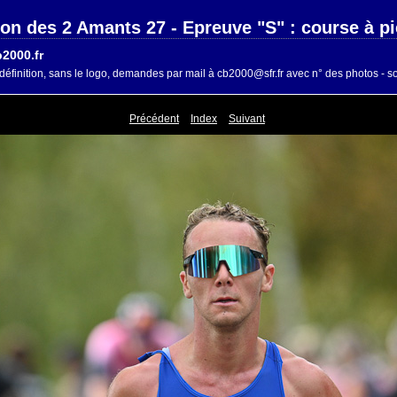
lon des 2 Amants 27 - Epreuve "S" : course à p
2000.fr
définition, sans le logo, demandes par mail à cb2000@sfr.fr avec n° des photos - so
Précédent
Index
Suivant